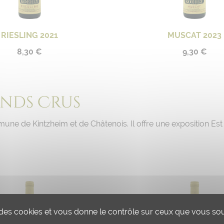
RIESLING 2021
MUSCAT 2023
8,30 €
9,30 €
ands Crus
mmune de Kintzheim et de Châtenois. Il offre une exposition E
e des cookies et vous donne le contrôle sur ceux que vous sou