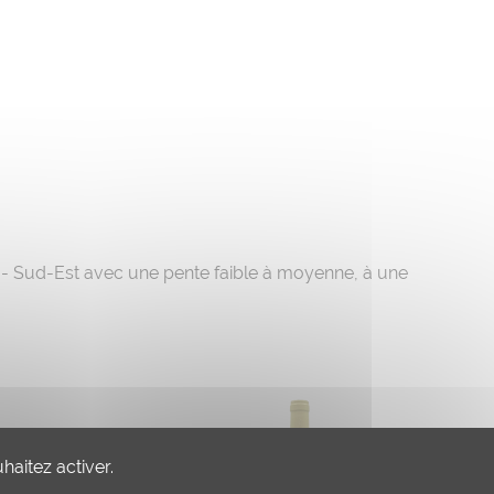
st - Sud-Est avec une pente faible à moyenne, à une
haitez activer.