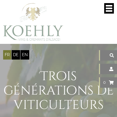
Panneau de gestion des cookies
FR
DE
EN
Trois
0
générations de
viticulteurs