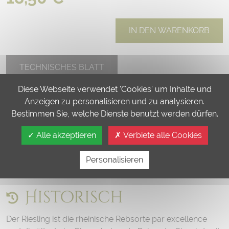
IN DEN WARENKORB
TECHNISCHES BLATT
Diese Webseite verwendet 'Cookies' um Inhalte und
Kategorie:
Späte Lese
Anzeigen zu personalisieren und zu analysieren.
Bestimmen Sie, welche Dienste benutzt werden dürfen.
Gastronomie
Alle akzeptieren
Verbiete alle Cookies
Der Riesling eignet sich hervorragend für Aperitifs, Foie
Gras gebraten oder als Pastete, aber auch zu Gebäck,
Personalisieren
Pasteten, Cremes und Mousse oder einfach so!
Historisch
Der Riesling ist die rheinische Rebsorte par excellence