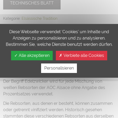
TECHNISCHES BLATT
Kategorie:
Elsässische Tradition
Gastronomie
Diese Webseite verwendet 'Cookies' um Inhalte und
Anzeigen zu personalisieren und zu analysieren.
Dieser Wein ist ein Durstlöscher par excellence und passt
Bestimmen Sie, welche Dienste benutzt werden dürfen.
hervorragend zu frischen und genussvollen Vorspeisen
Alle akzeptieren
Verbiete alle Cookies
wie einem Salat mit frischem Lachs.
Historisch
Personalisieren
Der Begriff Edelzwicker wird für jede Mischung von
weißen Rebsorten der AOC Alsace ohne Angabe des
Prozentsatzes verwendet.
Die Rebsorten, aus denen er besteht, können zusammen
oder getrennt vinifiziert werden. Historisch gesehen
stammten diese verschiedenen Rebsorten aus derselben